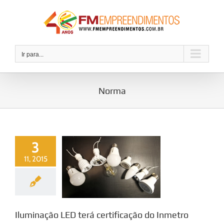
Ir
para
o
conteúdo
Ir para...
Norma
3
11, 2015
Iluminação LED terá certificação do Inmetro