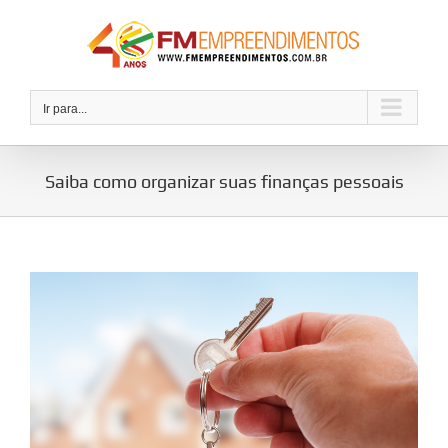
Ir
para
o
conteúdo
Ir para...
Saiba como organizar suas finanças pessoais
View
Larger
Image