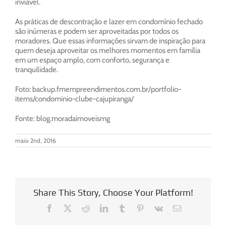
inviável.
As práticas de descontração e lazer em condomínio fechado
são inúmeras e podem ser aproveitadas por todos os
moradores. Que essas informações sirvam de inspiração para
quem deseja aproveitar os melhores momentos em família
em um espaço amplo, com conforto, segurança e
tranquilidade.
Foto: backup.fmempreendimentos.com.br/portfolio-
items/condominio-clube-cajupiranga/
Fonte: blog.moradaimoveismg
maio 2nd, 2016
Share This Story, Choose Your Platform!
Facebook
X
Reddit
LinkedIn
Tumblr
Pinterest
Vk
E-
mail