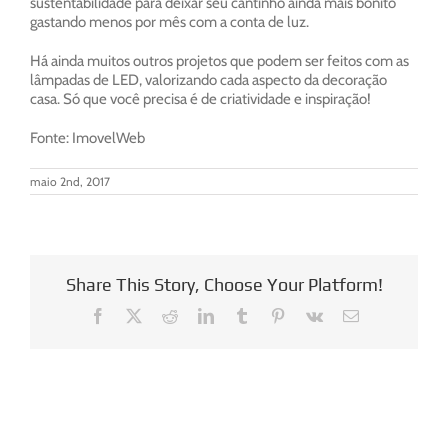
sustentabilidade para deixar seu cantinho ainda mais bonito
gastando menos por mês com a conta de luz.
Há ainda muitos outros projetos que podem ser feitos com as
lâmpadas de LED, valorizando cada aspecto da decoração
casa. Só que você precisa é de criatividade e inspiração!
Fonte: ImovelWeb
maio 2nd, 2017
Share This Story, Choose Your Platform!
Facebook
X
Reddit
LinkedIn
Tumblr
Pinterest
Vk
E-
mail