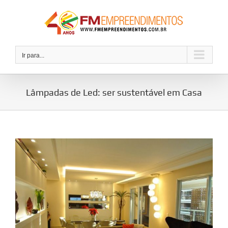
Ir
para
o
conteúdo
Ir para...
Lâmpadas de Led: ser sustentável em Casa
View
Larger
Image