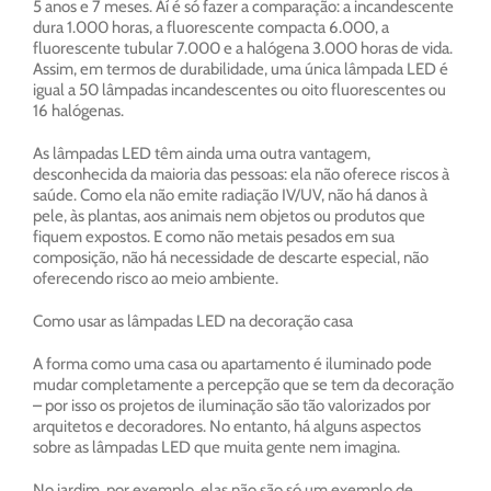
5 anos e 7 meses. Aí é só fazer a comparação: a incandescente
dura 1.000 horas, a fluorescente compacta 6.000, a
fluorescente tubular 7.000 e a halógena 3.000 horas de vida.
Assim, em termos de durabilidade, uma única lâmpada LED é
igual a 50 lâmpadas incandescentes ou oito fluorescentes ou
16 halógenas.
As lâmpadas LED têm ainda uma outra vantagem,
desconhecida da maioria das pessoas: ela não oferece riscos à
saúde. Como ela não emite radiação IV/UV, não há danos à
pele, às plantas, aos animais nem objetos ou produtos que
fiquem expostos. E como não metais pesados em sua
composição, não há necessidade de descarte especial, não
oferecendo risco ao meio ambiente.
Como usar as lâmpadas LED na decoração casa
A forma como uma casa ou apartamento é iluminado pode
mudar completamente a percepção que se tem da decoração
– por isso os projetos de iluminação são tão valorizados por
arquitetos e decoradores. No entanto, há alguns aspectos
sobre as lâmpadas LED que muita gente nem imagina.
No jardim, por exemplo, elas não são só um exemplo de