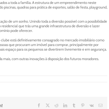
ados a toda a família. A estrutura de um empreendimento neste
piscinas, quadras para prática de esportes, salão de festa, playground,
zação de um sonho. Unindo toda a diversão possível com a possibilidade
 residencial que trás uma grande infraestrutura de diversão e lazer
domínio pode oferecer.
o clube está definitivamente consagrado no mercado imobiliário como
pessoas que procuram um imóvel para comprar, principalmente por
mais espaço para os pequenos se divertirem livremente e em segurança.
a mais, com outras inovações à disposição dos futuros moradores.
m!
Facebook
X
Reddit
LinkedIn
Tumblr
Pinterest
Vk
E-