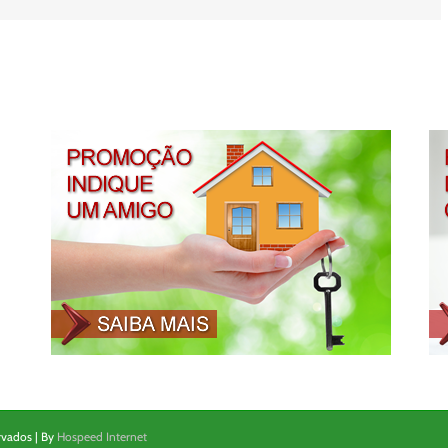
mail
rvados | By
Hospeed Internet