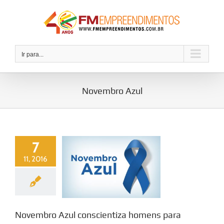
Ir
para
o
conteúdo
Ir para...
Novembro Azul
7
11, 2016
Novembro Azul conscientiza homens para