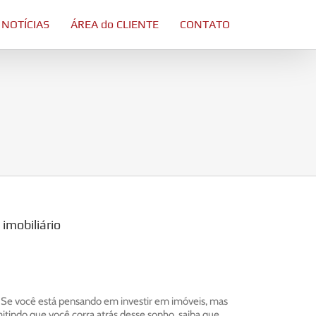
 NOTÍCIAS
ÁREA do CLIENTE
CONTATO
imobiliário
is Se você está pensando em investir em imóveis, mas
tindo que você corra atrás desse sonho, saiba que