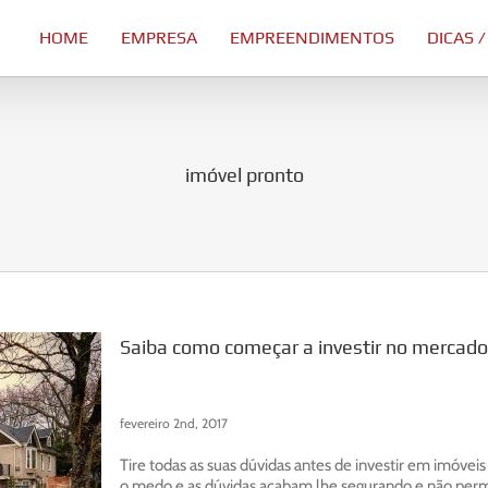
HOME
EMPRESA
EMPREENDIMENTOS
DICAS /
imóvel pronto
Saiba como começar a investir no mercado 
fevereiro 2nd, 2017
Tire todas as suas dúvidas antes de investir em imóve
o medo e as dúvidas acabam lhe segurando e não permi