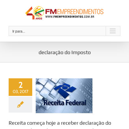
Ir
para
o
conteúdo
Ir para...
declaração do Imposto
2
03, 2017
Receita começa hoje a receber declaração do