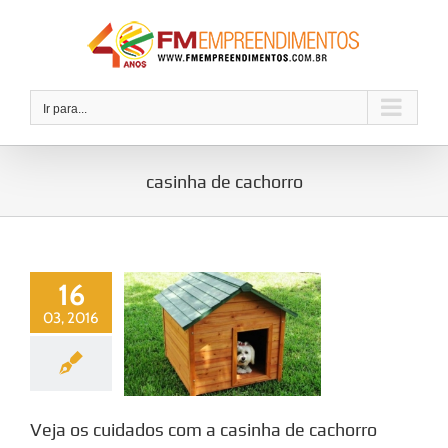
Ir
para
o
conteúdo
Ir para...
casinha de cachorro
16
03, 2016
Veja os cuidados com a casinha de cachorro