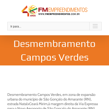
Ir
para
o
conteúdo
Ir para...
Desmembramento
Campos Verdes
Desmembramento Campos Verdes, em zona de expansão
urbana do município de São Gonçalo do Amarante (RN),
estrada NatalxCeará Mirim,à margem direita da Via Expressa
para o Novo Aeroporto de São Gonçalo do Amarante (RN).